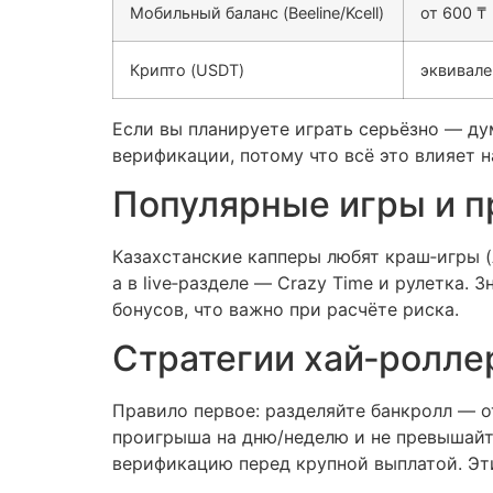
Мобильный баланс (Beeline/Kcell)
от 600 ₸
Крипто (USDT)
эквивале
Если вы планируете играть серьёзно — дум
верификации, потому что всё это влияет 
Популярные игры и п
Казахстанские капперы любят краш‑игры (Av
а в live‑разделе — Crazy Time и рулетка.
бонусов, что важно при расчёте риска.
Стратегии хай‑роллер
Правило первое: разделяйте банкролл — о
проигрыша на дню/неделю и не превышайте
верификацию перед крупной выплатой. Эт