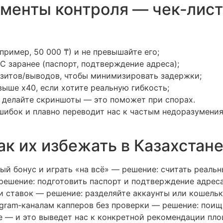
менты контроля — чек‑лист 
пример, 50 000 ₸) и не превышайте его;
C заранее (паспорт, подтверждение адреса);
позитов/выводов, чтобы минимизировать задержки;
ыше x40, если хотите реальную гибкость;
 делайте скриншоты — это поможет при спорах.
ошибок и плавно переводит нас к частым недоразумен
к их избежать в Казахстан
й бонус и играть «на всё» — решение: считать реальн
решение: подготовить паспорт и подтверждение адреса
и ставок — решение: разделяйте аккаунты или кошельки
gram‑каналам капперов без проверки — решение: поищи
е — и это выведет нас к конкретной рекомендации пло