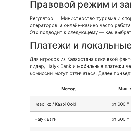
Правовой режим и за
Регулятор — Министерство туризма и спо
операторов, а онлайн‑казино часто работа
Это подводит к следующему — как выбрать
Платежи и локальные
Для игроков из Казахстана ключевой факт
лидер, Halyk Bank и мобильные платежи че
комиссии могут отличаться. Далее привед
Метод
Мин. 
Kaspi.kz / Kaspi Gold
от 600 ₸
Halyk Bank
от 600 ₸