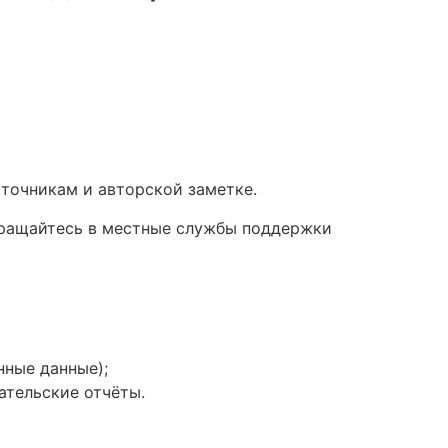
сточникам и авторской заметке.
обращайтесь в местные службы поддержки
нные данные);
вательские отчёты.