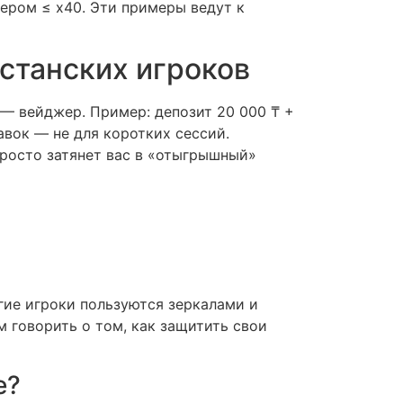
жером ≤ x40. Эти примеры ведут к
станских игроков
 — вейджер. Пример: депозит 20 000 ₸ +
тавок — не для коротких сессий.
просто затянет вас в «отыгрышный»
гие игроки пользуются зеркалами и
м говорить о том, как защитить свои
е?