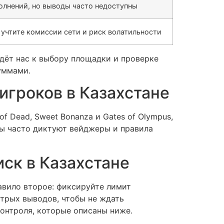
олнений, но выводы часто недоступны
 учтите комиссии сети и риск волатильности
едёт нас к выбору площадки и проверке
уммами.
игроков в Казахстане
of Dead, Sweet Bonanza и Gates of Olympus,
игры часто диктуют вейджеры и правила
иск в Казахстане
равило второе: фиксируйте лимит
стрых выводов, чтобы не ждать
онтроля, которые описаны ниже.