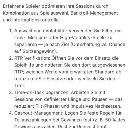
Erfahrene Spieler optimieren ihre Sessions durch
Kombination aus Spielauswahl, Bankroll-Management
und Informationskontrolle:
Auswahl nach Volatilität: Verwenden Sie Filter, um
Low-, Medium- oder High-Volatility-Spiele zu
separieren — je nach Ziel (Unterhaltung vs. Chance
auf Spitzengewinn).
RTP-Verifikation: Öffnen Sie vor dem Einsatz die
Spielhilfe und notieren Sie den dort ausgewiesenen
RTP; weichen Werte vom erwarteten Standard ab,
reduzieren Sie Einsätze oder wechseln Sie den
Titel.
Time-on-Task begrenzen: Arbeiten Sie mit
Sessions von definierter Länge und Pausen — das
reduziert Tilt-Phasen und impulsives Nachsetzen.
Cashout-Management: Legen Sie feste Regeln für
Teilauszahlungen bei Gewinnen fest (z. B. 50 % des
Gewinns auszahlen, Rest zur Reinvestition).