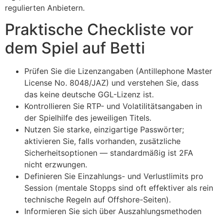
regulierten Anbietern.
Praktische Checkliste vor
dem Spiel auf Betti
Prüfen Sie die Lizenzangaben (Antillephone Master
License No. 8048/JAZ) und verstehen Sie, dass
das keine deutsche GGL-Lizenz ist.
Kontrollieren Sie RTP- und Volatilitätsangaben in
der Spielhilfe des jeweiligen Titels.
Nutzen Sie starke, einzigartige Passwörter;
aktivieren Sie, falls vorhanden, zusätzliche
Sicherheitsoptionen — standardmäßig ist 2FA
nicht erzwungen.
Definieren Sie Einzahlungs- und Verlustlimits pro
Session (mentale Stopps sind oft effektiver als rein
technische Regeln auf Offshore-Seiten).
Informieren Sie sich über Auszahlungsmethoden