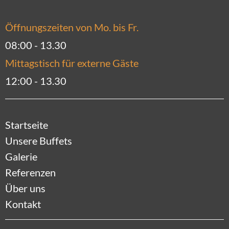
Öffnungszeiten von Mo. bis Fr.
08:00 - 13.30
Mittagstisch für externe Gäste
12:00 - 13.30
Startseite
Unsere Buffets
Galerie
Referenzen
Über uns
Kontakt