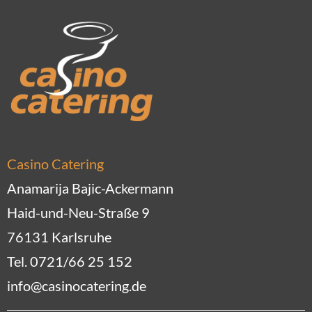
Casino Catering
Anamarija Bajic-Ackermann
Haid-und-Neu-Straße 9
76131 Karlsruhe
Tel. 0721/66 25 152
info@casinocatering.de