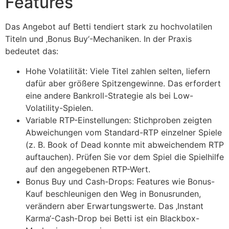
Features
Das Angebot auf Betti tendiert stark zu hochvolatilen
Titeln und ‚Bonus Buy‘-Mechaniken. In der Praxis
bedeutet das:
Hohe Volatilität: Viele Titel zahlen selten, liefern
dafür aber größere Spitzengewinne. Das erfordert
eine andere Bankroll-Strategie als bei Low-
Volatility-Spielen.
Variable RTP-Einstellungen: Stichproben zeigten
Abweichungen vom Standard-RTP einzelner Spiele
(z. B. Book of Dead konnte mit abweichendem RTP
auftauchen). Prüfen Sie vor dem Spiel die Spielhilfe
auf den angegebenen RTP-Wert.
Bonus Buy und Cash-Drops: Features wie Bonus-
Kauf beschleunigen den Weg in Bonusrunden,
verändern aber Erwartungswerte. Das ‚Instant
Karma‘-Cash-Drop bei Betti ist ein Blackbox-