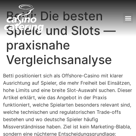
Betti: Die besten
Spiele und Slots —
Unser
praxisnahe
Vergleichsanalyse
Betti positioniert sich als Offshore-Casino mit klarer
Ausrichtung auf Spieler, die mehr Freiheit bei Einsätzen,
hohe Limits und eine breite Slot-Auswahl suchen. Dieser
Artikel erklärt, wie das Angebot in der Praxis
funktioniert, welche Spielarten besonders relevant sind,
welche technischen und regulatorischen Trade-offs
bestehen und wo deutsche Spieler häufig
Missverständnisse haben. Ziel ist kein Marketing-Blabla,
sondern eine nüchterne Entscheidungsgrundlage: