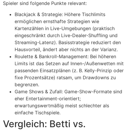
Spieler sind folgende Punkte relevant:
Blackjack & Strategie: Höhere Tischlimits
ermöglichen ernsthafte Strategien wie
Kartenzählen in Live-Umgebungen (praktisch
eingeschränkt durch Live-Dealer-Shuffling und
Streaming-Latenz). Basisstrategie reduziert den
Hausvorteil, ändert aber nichts an der Varianz.
Roulette & Bankroll-Management: Bei höheren
Limits ist das Setzen auf Innen-/Außenwetten mit
passenden Einsatzplänen (z. B. Kelly-Prinzip oder
fixe Prozentsätze) ratsam, um Drawdowns zu
begrenzen.
Game Shows & Zufall: Game-Show-Formate sind
eher Entertainment-orientiert;
erwartungswertmäßig meist schlechter als
einfache Tischspiele.
Vergleich: Betti vs.