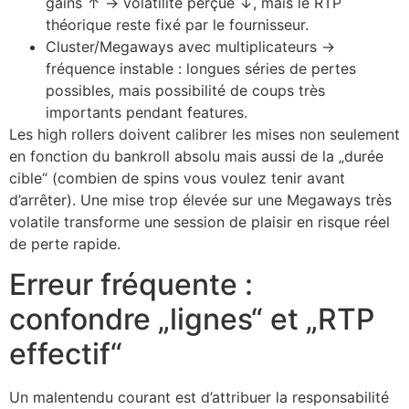
gains ↑ → volatilité perçue ↓, mais le RTP
théorique reste fixé par le fournisseur.
Cluster/Megaways avec multiplicateurs →
fréquence instable : longues séries de pertes
possibles, mais possibilité de coups très
importants pendant features.
Les high rollers doivent calibrer les mises non seulement
en fonction du bankroll absolu mais aussi de la „durée
cible“ (combien de spins vous voulez tenir avant
d’arrêter). Une mise trop élevée sur une Megaways très
volatile transforme une session de plaisir en risque réel
de perte rapide.
Erreur fréquente :
confondre „lignes“ et „RTP
effectif“
Un malentendu courant est d’attribuer la responsabilité