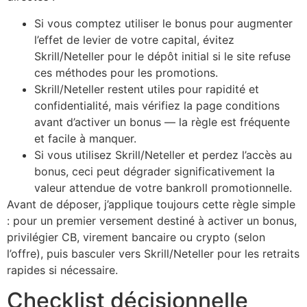
Si vous comptez utiliser le bonus pour augmenter
l’effet de levier de votre capital, évitez
Skrill/Neteller pour le dépôt initial si le site refuse
ces méthodes pour les promotions.
Skrill/Neteller restent utiles pour rapidité et
confidentialité, mais vérifiez la page conditions
avant d’activer un bonus — la règle est fréquente
et facile à manquer.
Si vous utilisez Skrill/Neteller et perdez l’accès au
bonus, ceci peut dégrader significativement la
valeur attendue de votre bankroll promotionnelle.
Avant de déposer, j’applique toujours cette règle simple
: pour un premier versement destiné à activer un bonus,
privilégier CB, virement bancaire ou crypto (selon
l’offre), puis basculer vers Skrill/Neteller pour les retraits
rapides si nécessaire.
Checklist décisionnelle