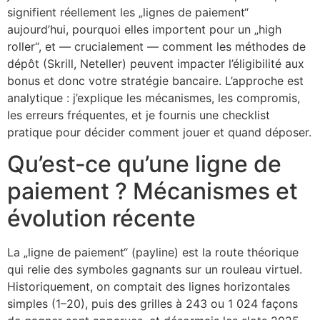
signifient réellement les „lignes de paiement“
aujourd’hui, pourquoi elles importent pour un „high
roller“, et — crucialement — comment les méthodes de
dépôt (Skrill, Neteller) peuvent impacter l’éligibilité aux
bonus et donc votre stratégie bancaire. L’approche est
analytique : j’explique les mécanismes, les compromis,
les erreurs fréquentes, et je fournis une checklist
pratique pour décider comment jouer et quand déposer.
Qu’est‑ce qu’une ligne de
paiement ? Mécanismes et
évolution récente
La „ligne de paiement“ (payline) est la route théorique
qui relie des symboles gagnants sur un rouleau virtuel.
Historiquement, on comptait des lignes horizontales
simples (1–20), puis des grilles à 243 ou 1 024 façons