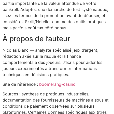
partie importante de la valeur attendue de votre
bankroll. Adoptez une démarche de test systématique,
lisez les termes de la promotion avant de déposer, et
considérez Skrill/Neteller comme des outils pratiques
mais parfois coûteux côté bonus.
À propos de l’auteur
Nicolas Blanc — analyste spécialisé jeux d’argent,
rédaction axée sur le risque et la finance
comportementale des joueurs. J’écris pour aider les
joueurs expérimentés à transformer informations
techniques en décisions pratiques.
Site de référence :
boomerang-casino
Sources : synthèse de pratiques industrielles,
documentation des fournisseurs de machines à sous et
conditions de paiement observées sur plusieurs
plateformes. Certaines données spécifiques aux titres