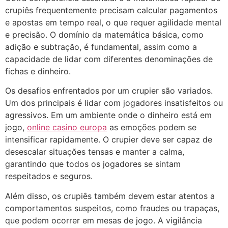
crupiês frequentemente precisam calcular pagamentos
e apostas em tempo real, o que requer agilidade mental
e precisão. O domínio da matemática básica, como
adição e subtração, é fundamental, assim como a
capacidade de lidar com diferentes denominações de
fichas e dinheiro.
Os desafios enfrentados por um crupier são variados.
Um dos principais é lidar com jogadores insatisfeitos ou
agressivos. Em um ambiente onde o dinheiro está em
jogo,
online casino europa
as emoções podem se
intensificar rapidamente. O crupier deve ser capaz de
desescalar situações tensas e manter a calma,
garantindo que todos os jogadores se sintam
respeitados e seguros.
Além disso, os crupiês também devem estar atentos a
comportamentos suspeitos, como fraudes ou trapaças,
que podem ocorrer em mesas de jogo. A vigilância