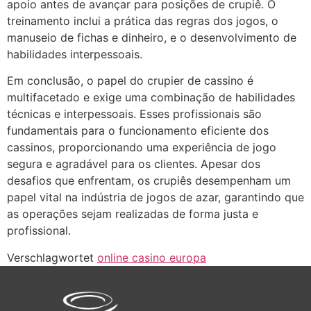
apoio antes de avançar para posições de crupiê. O
treinamento inclui a prática das regras dos jogos, o
manuseio de fichas e dinheiro, e o desenvolvimento de
habilidades interpessoais.
Em conclusão, o papel do crupier de cassino é
multifacetado e exige uma combinação de habilidades
técnicas e interpessoais. Esses profissionais são
fundamentais para o funcionamento eficiente dos
cassinos, proporcionando uma experiência de jogo
segura e agradável para os clientes. Apesar dos
desafios que enfrentam, os crupiês desempenham um
papel vital na indústria de jogos de azar, garantindo que
as operações sejam realizadas de forma justa e
profissional.
Verschlagwortet
online casino europa