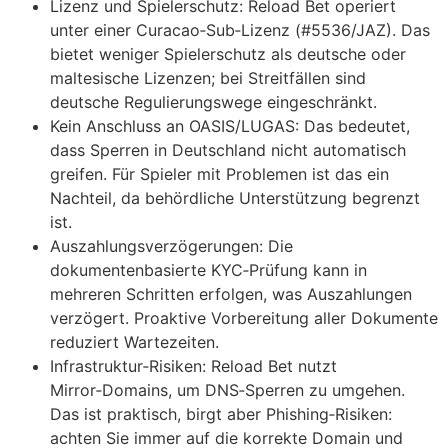
Lizenz und Spielerschutz: Reload Bet operiert
unter einer Curacao‑Sub‑Lizenz (#5536/JAZ). Das
bietet weniger Spielerschutz als deutsche oder
maltesische Lizenzen; bei Streitfällen sind
deutsche Regulierungswege eingeschränkt.
Kein Anschluss an OASIS/LUGAS: Das bedeutet,
dass Sperren in Deutschland nicht automatisch
greifen. Für Spieler mit Problemen ist das ein
Nachteil, da behördliche Unterstützung begrenzt
ist.
Auszahlungsverzögerungen: Die
dokumentenbasierte KYC‑Prüfung kann in
mehreren Schritten erfolgen, was Auszahlungen
verzögert. Proaktive Vorbereitung aller Dokumente
reduziert Wartezeiten.
Infrastruktur‑Risiken: Reload Bet nutzt
Mirror‑Domains, um DNS‑Sperren zu umgehen.
Das ist praktisch, birgt aber Phishing‑Risiken:
achten Sie immer auf die korrekte Domain und