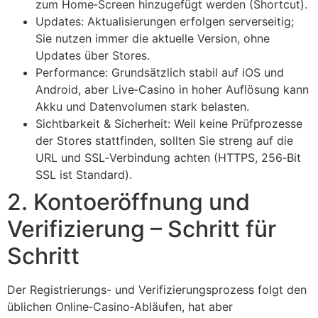
zum Home‑Screen hinzugefügt werden (Shortcut).
Updates: Aktualisierungen erfolgen serverseitig;
Sie nutzen immer die aktuelle Version, ohne
Updates über Stores.
Performance: Grundsätzlich stabil auf iOS und
Android, aber Live‑Casino in hoher Auflösung kann
Akku und Datenvolumen stark belasten.
Sichtbarkeit & Sicherheit: Weil keine Prüfprozesse
der Stores stattfinden, sollten Sie streng auf die
URL und SSL‑Verbindung achten (HTTPS, 256‑Bit
SSL ist Standard).
2. Kontoeröffnung und
Verifizierung – Schritt für
Schritt
Der Registrierungs- und Verifizierungsprozess folgt den
üblichen Online‑Casino‑Abläufen, hat aber