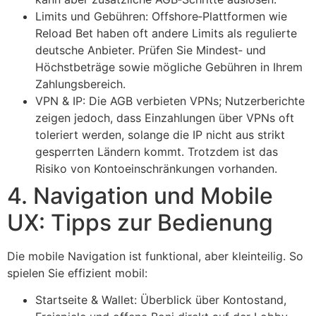
Limits und Gebühren: Offshore‑Plattformen wie
Reload Bet haben oft andere Limits als regulierte
deutsche Anbieter. Prüfen Sie Mindest‑ und
Höchstbeträge sowie mögliche Gebühren in Ihrem
Zahlungsbereich.
VPN & IP: Die AGB verbieten VPNs; Nutzerberichte
zeigen jedoch, dass Einzahlungen über VPNs oft
toleriert werden, solange die IP nicht aus strikt
gesperrten Ländern kommt. Trotzdem ist das
Risiko von Kontoeinschränkungen vorhanden.
4. Navigation und Mobile
UX: Tipps zur Bedienung
Die mobile Navigation ist funktional, aber kleinteilig. So
spielen Sie effizient mobil:
Startseite & Wallet: Überblick über Kontostand,