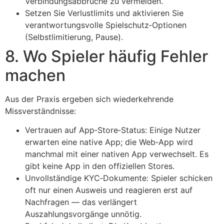
Verbindungsabbrüche zu vermeiden.
Setzen Sie Verlustlimits und aktivieren Sie
verantwortungsvolle Spielschutz‑Optionen
(Selbstlimitierung, Pause).
8. Wo Spieler häufig Fehler
machen
Aus der Praxis ergeben sich wiederkehrende
Missverständnisse:
Vertrauen auf App‑Store‑Status: Einige Nutzer
erwarten eine native App; die Web‑App wird
manchmal mit einer nativen App verwechselt. Es
gibt keine App in den offiziellen Stores.
Unvollständige KYC‑Dokumente: Spieler schicken
oft nur einen Ausweis und reagieren erst auf
Nachfragen — das verlängert
Auszahlungsvorgänge unnötig.