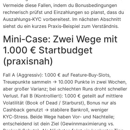
Vermeide diese Fallen, indem du Bonusbedingungen
rechnerisch prüfst und Einzahlungen so planst, dass du
Auszahlungs‑KYC vorbereitest. Im nächsten Abschnitt
siehst du ein kurzes Praxis‑Beispiel zum Verständnis.
Mini‑Case: Zwei Wege mit
1.000 € Startbudget
(praxisnah)
Fall A (Aggressiv): 1.000 € auf Feature‑Buy‑Slots,
Treuepunkte sammeln → 10.000 Punkte in zwei Wochen,
aber großer Varianz; bei schlechten Runs droht schneller
Verlust. Fall B (Kontrolliert): 1.000 € geteilt auf mittlere
Volatilität (Book of Dead / Starburst), Bonus nur als
Cashback genutzt → stabilere Bankroll, weniger
KYC‑Stress. Beide Wege haben Vor‑ und Nachteile;
entscheidend ist dein Ziel (Gewinnmaximierung vs.