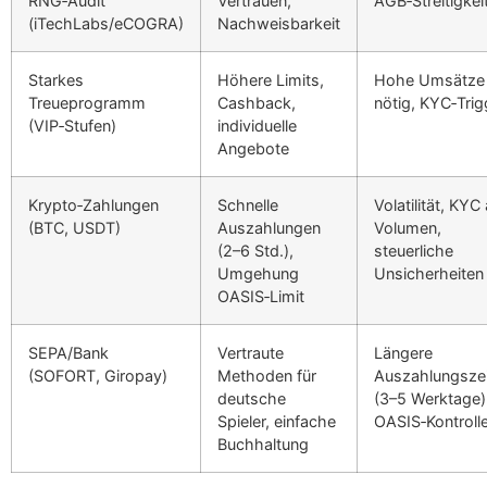
RNG‑Audit
Vertrauen,
AGB‑Streitigkei
(iTechLabs/eCOGRA)
Nachweisbarkeit
Starkes
Höhere Limits,
Hohe Umsätze
Treueprogramm
Cashback,
nötig, KYC‑Trig
(VIP‑Stufen)
individuelle
Angebote
Krypto‑Zahlungen
Schnelle
Volatilität, KYC
(BTC, USDT)
Auszahlungen
Volumen,
(2–6 Std.),
steuerliche
Umgehung
Unsicherheiten
OASIS‑Limit
SEPA/Bank
Vertraute
Längere
(SOFORT, Giropay)
Methoden für
Auszahlungsze
deutsche
(3–5 Werktage)
Spieler, einfache
OASIS‑Kontroll
Buchhaltung