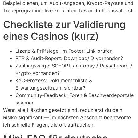
Beispiel dienen, um Audit‑Angaben, Krypto‑Payouts und
Treueprogramme live zu prüfen, bevor du hochskalierst.
Checkliste zur Validierung
eines Casinos (kurz)
Lizenz & Prüfsiegel im Footer: Link prüfen.
RTP & Audit‑Report: Download/ID vorhanden?
Zahlungswege: SOFORT / Giropay / Paysafecard /
Krypto vorhanden?
KYC‑Prozess: Dokumentenliste &
Erwartungszeitraum sichtbar?
Community‑Feedback: Foren & Beschwerdeportale
scannen.
Wenn alle Häkchen gesetzt sind, reduzierst du dein
Risiko signifikant — im nächsten Abschnitt beantworte
ich schnelle Fragen, die oft auftauchen.