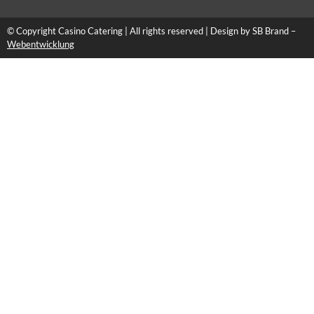
© Copyright Casino Catering | All rights reserved | Design by SB Brand –
Webentwicklung