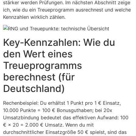
stärker werden Prüfungen. Im nächsten Abschnitt zeige
ich, wie du ein Treueprogramm ausrechnest und welche
Kennzahlen wirklich zählen.
Key‑Kennzahlen: Wie du
den Wert eines
Treueprogramms
berechnest (für
Deutschland)
Rechenbeispiel: Du erhältst 1 Punkt pro 1 € Einsatz,
10.000 Punkte = 100 € Bonusguthaben; bei 20x
Umsatzbindung bedeutet das effektiven Aufwand: 100
€ × 20 = 2.000 € Umsatz. Wenn du mit
durchschnittlicher Einsatzgröße 50 € spielst, sind das