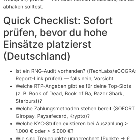
abhaken solltest.
Quick Checklist: Sofort
prüfen, bevor du hohe
Einsätze platzierst
(Deutschland)
Ist ein RNG‑Audit vorhanden? (iTechLabs/eCOGRA:
Report‑Link prüfen) — falls nein, Vorsicht.
Welche RTP‑Angaben gibt es für deine Top‑Slots
(z. B. Book of Dead, Book of Ra, Razor Shark,
Starburst)?
Welche Zahlungsmethoden stehen bereit (SOFORT,
Giropay, Paysafecard, Krypto)?
Welche KYC‑Stufen existieren bei Auszahlung >
1.000 € oder > 5.000 €?
Wie sind Treuepunkte umgerechnet (Punkte → €,