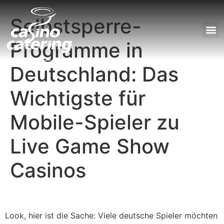
Selbstsperre-
Programme in
Unser
Deutschland: Das
Wichtigste für
Mobile-Spieler zu
Live Game Show
Casinos
Look, hier ist die Sache: Viele deutsche Spieler möchten