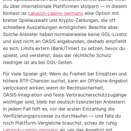
du über internationale Plattformen stolpern — in diesem
Kontext ist
calupoh-casino-germany
eine Option mit
breiter Spielauswahl und Krypto‑Zahlungen, die oft
schnellere Auszahlungen ermöglichen. Beachte aber:
Solche Anbieter haben normalerweise keine GGL‑Lizenz
und sind nicht an OASIS angebunden, deshalb empfiehlt
es sich, Limits extern (Bank/Timer) zu setzen, bevor du
spielst, und verstehst, dass der rechtliche Schutz
niedriger ist als bei GGL‑Seiten.
Für viele Spieler gilt: Wenn du Freiheit bei Einsätzen und
höhere RTP‑Chancen suchst, kann ein Offshore‑Angebot
verlockend wirken; wenn dir Rechtssicherheit,
OASIS‑Integration und feste Verbraucherschutzzugänge
wichtiger sind, bleib bei deutsch lizenzierten Anbietern.
In jedem Fall hilft es, vor der ersten Einzahlung die
Verifizierungsprozesse zu durchlaufen — und falls du
noch Plattform‑Vergleiche brauchst, schau dir ruhig
calupoh-casino-germany
an, um das Angebot mit