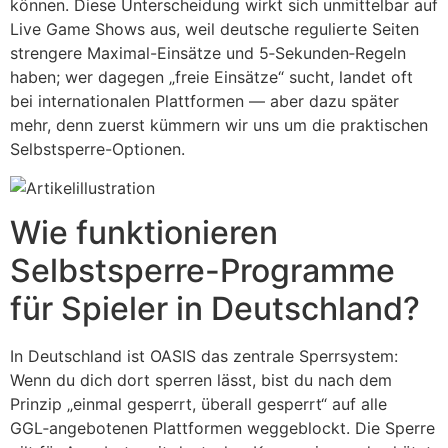
können. Diese Unterscheidung wirkt sich unmittelbar auf
Live Game Shows aus, weil deutsche regulierte Seiten
strengere Maximal-Einsätze und 5‑Sekunden‑Regeln
haben; wer dagegen „freie Einsätze“ sucht, landet oft
bei internationalen Plattformen — aber dazu später
mehr, denn zuerst kümmern wir uns um die praktischen
Selbstsperre-Optionen.
Wie funktionieren
Selbstsperre-Programme
für Spieler in Deutschland?
In Deutschland ist OASIS das zentrale Sperrsystem:
Wenn du dich dort sperren lässt, bist du nach dem
Prinzip „einmal gesperrt, überall gesperrt“ auf alle
GGL‑angebotenen Plattformen weggeblockt. Die Sperre