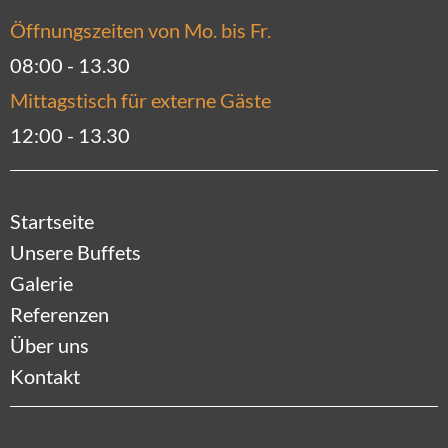
Öffnungszeiten von Mo. bis Fr.
08:00 - 13.30
Mittagstisch für externe Gäste
12:00 - 13.30
Startseite
Unsere Buffets
Galerie
Referenzen
Über uns
Kontakt