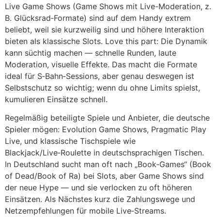
Live Game Shows (Game Shows mit Live-Moderation, z.
B. Glücksrad‑Formate) sind auf dem Handy extrem
beliebt, weil sie kurzweilig sind und höhere Interaktion
bieten als klassische Slots. Love this part: Die Dynamik
kann süchtig machen — schnelle Runden, laute
Moderation, visuelle Effekte. Das macht die Formate
ideal für S‑Bahn‑Sessions, aber genau deswegen ist
Selbstschutz so wichtig; wenn du ohne Limits spielst,
kumulieren Einsätze schnell.
Regelmäßig beteiligte Spiele und Anbieter, die deutsche
Spieler mögen: Evolution Game Shows, Pragmatic Play
Live, und klassische Tischspiele wie
Blackjack/Live‑Roulette in deutschsprachigen Tischen.
In Deutschland sucht man oft nach „Book‑Games“ (Book
of Dead/Book of Ra) bei Slots, aber Game Shows sind
der neue Hype — und sie verlocken zu oft höheren
Einsätzen. Als Nächstes kurz die Zahlungswege und
Netzempfehlungen für mobile Live‑Streams.