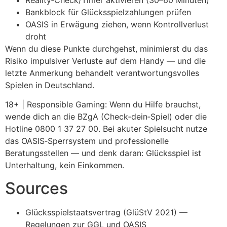
Reality‑Check/Timer aktivieren (30–60 Minuten)
Bankblock für Glücksspielzahlungen prüfen
OASIS in Erwägung ziehen, wenn Kontrollverlust
droht
Wenn du diese Punkte durchgehst, minimierst du das
Risiko impulsiver Verluste auf dem Handy — und die
letzte Anmerkung behandelt verantwortungsvolles
Spielen in Deutschland.
18+ | Responsible Gaming: Wenn du Hilfe brauchst,
wende dich an die BZgA (Check‑dein‑Spiel) oder die
Hotline 0800 1 37 27 00. Bei akuter Spielsucht nutze
das OASIS‑Sperrsystem und professionelle
Beratungsstellen — und denk daran: Glücksspiel ist
Unterhaltung, kein Einkommen.
Sources
Glücksspielstaatsvertrag (GlüStV 2021) —
Regelungen zur GGL und OASIS