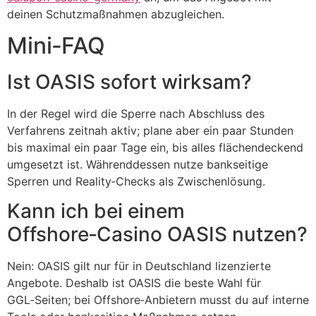
deinen Schutzmaßnahmen abzugleichen.
Mini‑FAQ
Ist OASIS sofort wirksam?
In der Regel wird die Sperre nach Abschluss des
Verfahrens zeitnah aktiv; plane aber ein paar Stunden
bis maximal ein paar Tage ein, bis alles flächendeckend
umgesetzt ist. Währenddessen nutze bankseitige
Sperren und Reality‑Checks als Zwischenlösung.
Kann ich bei einem
Offshore‑Casino OASIS nutzen?
Nein: OASIS gilt nur für in Deutschland lizenzierte
Angebote. Deshalb ist OASIS die beste Wahl für
GGL‑Seiten; bei Offshore‑Anbietern musst du auf interne