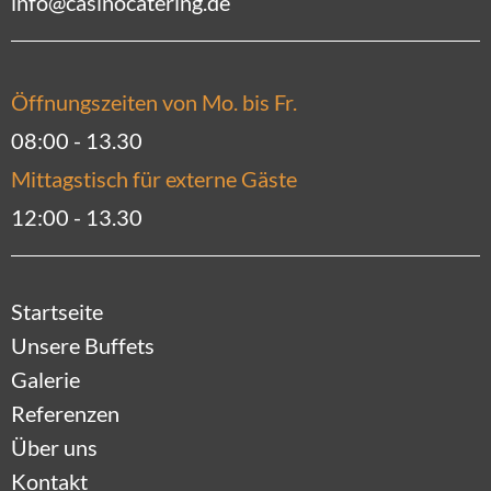
info@casinocatering.de
Öffnungszeiten von Mo. bis Fr.
08:00 - 13.30
Mittagstisch für externe Gäste
12:00 - 13.30
Startseite
Unsere Buffets
Galerie
Referenzen
Über uns
Kontakt