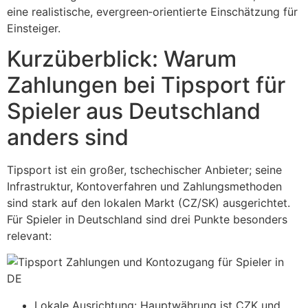
eine realistische, evergreen‑orientierte Einschätzung für
Einsteiger.
Kurzüberblick: Warum
Zahlungen bei Tipsport für
Spieler aus Deutschland
anders sind
Tipsport ist ein großer, tschechischer Anbieter; seine
Infrastruktur, Kontoverfahren und Zahlungsmethoden
sind stark auf den lokalen Markt (CZ/SK) ausgerichtet.
Für Spieler in Deutschland sind drei Punkte besonders
relevant:
Lokale Ausrichtung: Hauptwährung ist CZK und