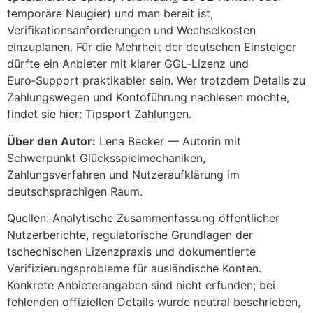
temporäre Neugier) und man bereit ist,
Verifikationsanforderungen und Wechselkosten
einzuplanen. Für die Mehrheit der deutschen Einsteiger
dürfte ein Anbieter mit klarer GGL‑Lizenz und
Euro‑Support praktikabler sein. Wer trotzdem Details zu
Zahlungswegen und Kontoführung nachlesen möchte,
findet sie hier: Tipsport Zahlungen.
Über den Autor:
Lena Becker — Autorin mit
Schwerpunkt Glücksspielmechaniken,
Zahlungsverfahren und Nutzeraufklärung im
deutschsprachigen Raum.
Quellen: Analytische Zusammenfassung öffentlicher
Nutzerberichte, regulatorische Grundlagen der
tschechischen Lizenzpraxis und dokumentierte
Verifizierungsprobleme für ausländische Konten.
Konkrete Anbieterangaben sind nicht erfunden; bei
fehlenden offiziellen Details wurde neutral beschrieben,