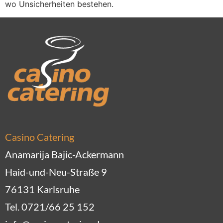
wo Unsicherheiten bestehen.
Casino Catering
Anamarija Bajic-Ackermann
Haid-und-Neu-Straße 9
76131 Karlsruhe
Tel. 0721/66 25 152