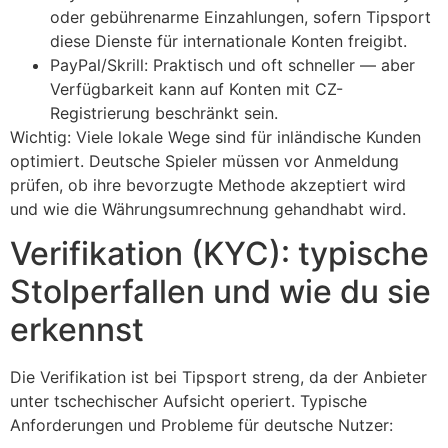
oder gebührenarme Einzahlungen, sofern Tipsport
diese Dienste für internationale Konten freigibt.
PayPal/Skrill: Praktisch und oft schneller — aber
Verfügbarkeit kann auf Konten mit CZ-
Registrierung beschränkt sein.
Wichtig: Viele lokale Wege sind für inländische Kunden
optimiert. Deutsche Spieler müssen vor Anmeldung
prüfen, ob ihre bevorzugte Methode akzeptiert wird
und wie die Währungsumrechnung gehandhabt wird.
Verifikation (KYC): typische
Stolperfallen und wie du sie
erkennst
Die Verifikation ist bei Tipsport streng, da der Anbieter
unter tschechischer Aufsicht operiert. Typische
Anforderungen und Probleme für deutsche Nutzer: